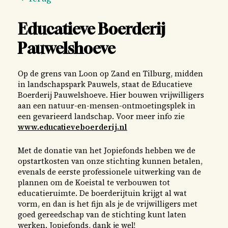
Educatieve Boerderij
Pauwelshoeve
Op de grens van Loon op Zand en Tilburg, midden
in landschapspark Pauwels, staat de Educatieve
2026
2025
2024
2023
2022
2021
2020
2019
Boerderij Pauwelshoeve. Hier bouwen vrijwilligers
aan een natuur-en-mensen-ontmoetingsplek in
2018
2017
een gevarieerd landschap. Voor meer info zie
www.educatieveboerderij.nl
Met de donatie van het Jopiefonds hebben we de
opstartkosten van onze stichting kunnen betalen,
evenals de eerste professionele uitwerking van de
plannen om de Koeistal te verbouwen tot
educatieruimte. De boerderijtuin krijgt al wat
vorm, en dan is het fijn als je de vrijwilligers met
goed gereedschap van de stichting kunt laten
werken. Jopiefonds, dank je wel!